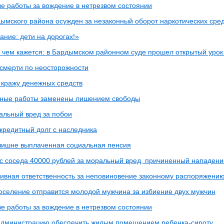
е работы за вождение в нетрезвом состоянии
ымского района осужден за незаконный оборот наркотических сре
ание: дети на дорогах!»
, чем кажется: в Бардымском районном суде прошел открытый урок
смерти по неосторожности
 кражу денежных средств
ные работы заменены лишением свободы
альный вред за побои
 кредитный долг с наследника
лишне выплаченная социальная пенсия
 с соседа 40000 рублей за моральный вред, причиненный нападен
ивная ответственность за неповиновение законному распоряжению
оселение отправится молодой мужчина за избиение двух мужчин
е работы за вождение в нетрезвом состоянии
администрацию обеспечить жилым помещением ребенка-сироту