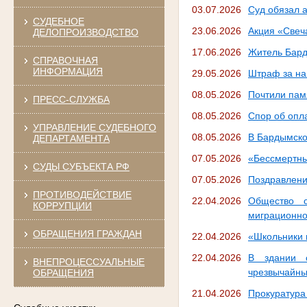
03.07.2026
Суд обязал 
СУДЕБНОЕ
23.06.2026
Акция «Свеч
ДЕЛОПРОИЗВОДСТВО
17.06.2026
Житель Бард
СПРАВОЧНАЯ
ИНФОРМАЦИЯ
29.05.2026
Штраф за на
08.05.2026
Почтили пам
ПРЕСС-СЛУЖБА
08.05.2026
Спор об опл
УПРАВЛЕНИЕ СУДЕБНОГО
08.05.2026
В Бардымско
ДЕПАРТАМЕНТА
07.05.2026
«Бессмертны
СУДЫ СУБЪЕКТА РФ
07.05.2026
Поздравлени
ПРОТИВОДЕЙСТВИЕ
22.04.2026
Общество с
КОРРУПЦИИ
миграционно
ОБРАЩЕНИЯ ГРАЖДАН
22.04.2026
«Школьники в
22.04.2026
В здании с
ВНЕПРОЦЕССУАЛЬНЫЕ
чрезвычайны
ОБРАЩЕНИЯ
21.04.2026
Прокуратура