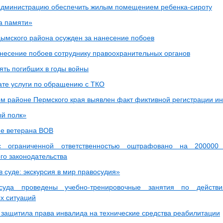
администрацию обеспечить жилым помещением ребенка-сироту
а памяти»
ымского района осужден за нанесение побоев
несение побоев сотруднику правоохранительных органов
ять погибших в годы войны
ате услуги по обращению с ТКО
м районе Пермского края выявлен факт фиктивной регистрации и
й полк»
е ветерана ВОВ
 ограниченной ответственностью оштрафовано на 200000
го законодательства
 суде: экскурсия в мир правосудия»
уда проведены учебно-тренировочные занятия по действи
х ситуаций
 защитила права инвалида на технические средства реабилитации